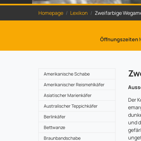
Sie sind hier:
Homepage
Lexikon
Zweifarbige Wegam
Öffnungszeiten
M
Zw
Amerikanische Schabe
Amerikanischer Reismehlkäfer
Auss
Asiatischer Marienkäfer
Der K
Australischer Teppichkäfer
emarg
dunke
Berlinkäfer
und d
Bettwanze
gefär
unge
Braunbandschabe