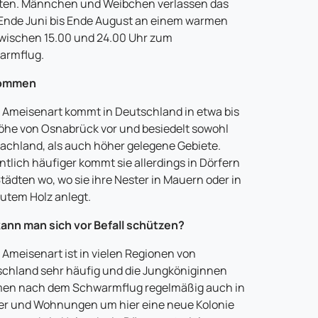
ten. Männchen und Weibchen verlassen das
Ende Juni bis Ende August an einem warmen
wischen 15.00 und 24.00 Uhr zum
armflug.
ommen
 Ameisenart kommt in Deutschland in etwa bis
öhe von Osnabrück vor und besiedelt sowohl
lachland, als auch höher gelegene Gebiete.
tlich häufiger kommt sie allerdings in Dörfern
tädten wo, wo sie ihre Nester in Mauern oder in
utem Holz anlegt.
ann man sich vor Befall schützen?
 Ameisenart ist in vielen Regionen von
chland sehr häufig und die Jungköniginnen
en nach dem Schwarmflug regelmäßig auch in
r und Wohnungen um hier eine neue Kolonie