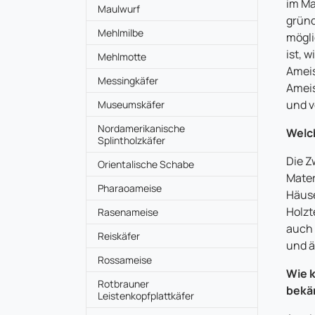
im Ma
Maulwurf
gründ
Mehlmilbe
mögli
ist, 
Mehlmotte
Ameis
Messingkäfer
Ameis
und v
Museumskäfer
Nordamerikanische
Welc
Splintholzkäfer
Die Z
Orientalische Schabe
Mater
Pharaoameise
Häuse
Holzt
Rasenameise
auch 
Reiskäfer
und ä
Rossameise
Wie 
Rotbrauner
bekä
Leistenkopfplattkäfer