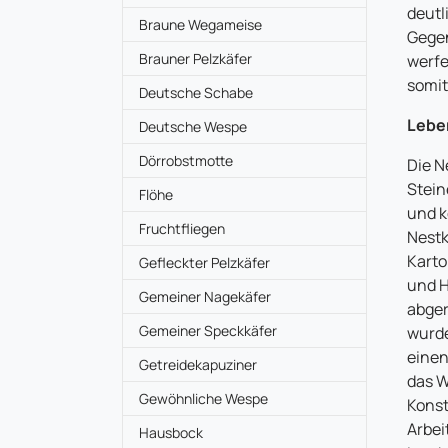
deutl
Braune Wegameise
Gegen
Brauner Pelzkäfer
werfe
somit
Deutsche Schabe
Lebe
Deutsche Wespe
Dörrobstmotte
Die N
Stein
Flöhe
und k
Fruchtfliegen
Nestk
Karto
Gefleckter Pelzkäfer
und H
Gemeiner Nagekäfer
abger
Gemeiner Speckkäfer
wurde
einen
Getreidekapuziner
das W
Gewöhnliche Wespe
Konst
Arbei
Hausbock