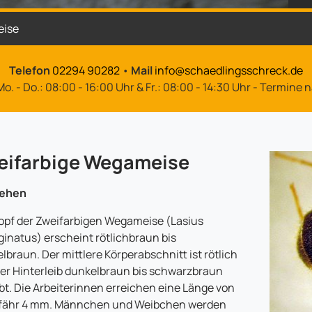
eise
Telefon
02294 90282
•
Mail
info@schaedlingsschreck.de
o. - Do.: 08:00 - 16:00 Uhr & Fr.: 08:00 - 14:30 Uhr - Termine
eifarbige Wegameise
ehen
opf der Zweifarbigen Wegameise (Lasius
inatus) erscheint rötlichbraun bis
lbraun. Der mittlere Körperabschnitt ist rötlich
er Hinterleib dunkelbraun bis schwarzbraun
bt. Die Arbeiterinnen erreichen eine Länge von
fähr 4 mm. Männchen und Weibchen werden