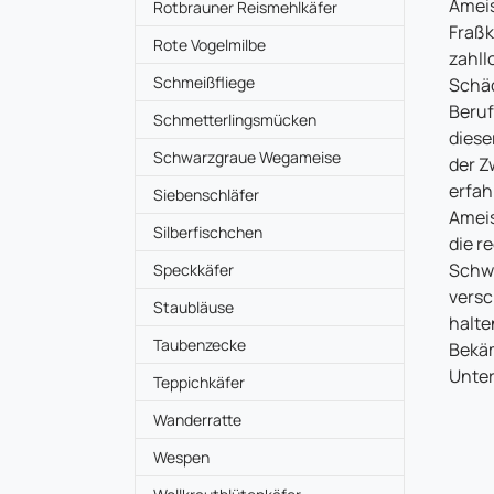
Ameis
Rotbrauner Reismehlkäfer
Fraßk
Rote Vogelmilbe
zahll
Schmeißfliege
Schä
Beruf
Schmetterlingsmücken
diese
Schwarzgraue Wegameise
der Z
erfah
Siebenschläfer
Ameis
Silberfischchen
die r
Schwa
Speckkäfer
versc
Staubläuse
halte
Taubenzecke
Bekäm
Unter
Teppichkäfer
Wanderratte
Wespen