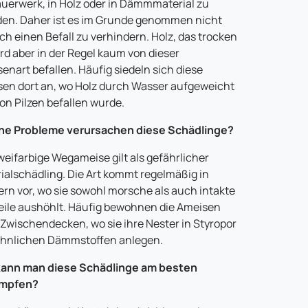
uerwerk, in Holz oder in Dämmmaterial zu
en. Daher ist es im Grunde genommen nicht
ch einen Befall zu verhindern. Holz, das trocken
wird aber in der Regel kaum von dieser
enart befallen. Häufig siedeln sich diese
en dort an, wo Holz durch Wasser aufgeweicht
on Pilzen befallen wurde.
he Probleme verursachen diese Schädlinge?
weifarbige Wegameise gilt als gefährlicher
ialschädling. Die Art kommt regelmäßig in
rn vor, wo sie sowohl morsche als auch intakte
eile aushöhlt. Häufig bewohnen die Ameisen
Zwischendecken, wo sie ihre Nester in Styropor
hnlichen Dämmstoffen anlegen.
kann man diese Schädlinge am besten
mpfen?