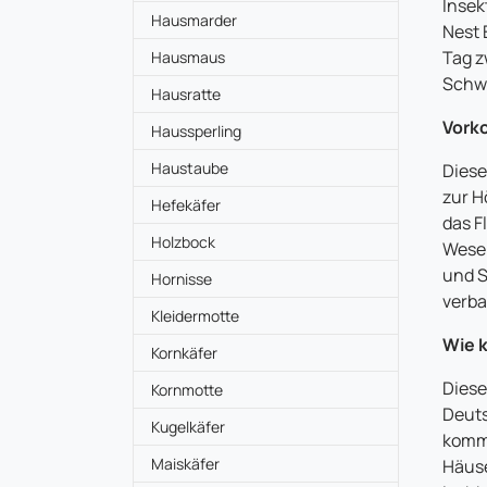
Insek
Hausmarder
Nest 
Tag z
Hausmaus
Schw
Hausratte
Vork
Haussperling
Haustaube
Diese
zur H
Hefekäfer
das F
Holzbock
Wesen
und S
Hornisse
verba
Kleidermotte
Wie k
Kornkäfer
Diese
Kornmotte
Deuts
Kugelkäfer
komm
Maiskäfer
Häuse