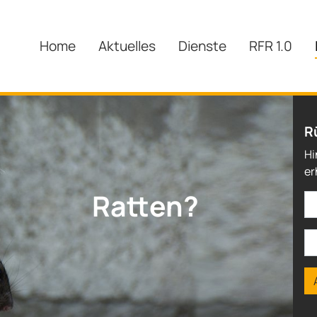
Home
Aktuelles
Dienste
RFR 1.0
R
Hi
er
Ratten?