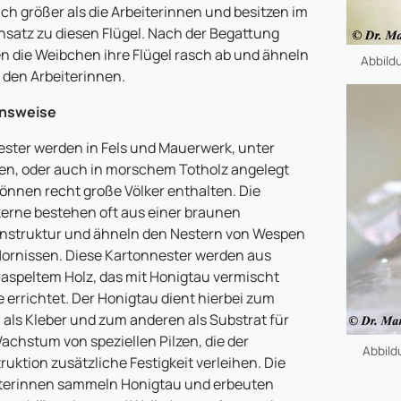
ich größer als die Arbeiterinnen und besitzen im
satz zu diesen Flügel. Nach der Begattung
n die Weibchen ihre Flügel rasch ab und ähneln
Abbildu
 den Arbeiterinnen.
nsweise
ester werden in Fels und Mauerwerk, unter
en, oder auch in morschem Totholz angelegt
önnen recht große Völker enthalten. Die
erne bestehen oft aus einer braunen
nstruktur und ähneln den Nestern von Wespen
ornissen. Diese Kartonnester werden aus
aspeltem Holz, das mit Honigtau vermischt
 errichtet. Der Honigtau dient hierbei zum
 als Kleber und zum anderen als Substrat für
achstum von speziellen Pilzen, die der
Abbild
ruktion zusätzliche Festigkeit verleihen. Die
terinnen sammeln Honigtau und erbeuten