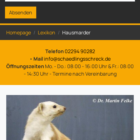
Absenden
Sie sind hier:
Homepage
Lexikon
Hausmarder
Telefon
02294 90282
•
Mail
info@schaedlingsschreck.de
Öffnungszeiten
Mo. - Do.: 08:00 - 16:00 Uhr & Fr.: 08:00
- 14:30 Uhr - Termine nach Vereinbarung