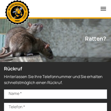
Zum Hauptinhalt springen
Wespen?
Ratten?
Rückruf
Hinterlassen Sie Ihre Telefonnummer und Sie erhalten
schnellstmöglich einen Rückruf.
Name
*
Telefon
*