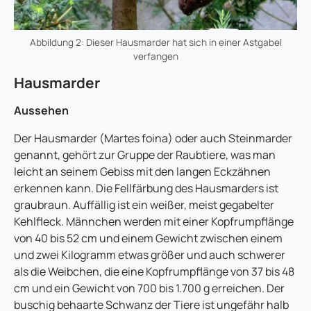
Abbildung 2: Dieser Hausmarder hat sich in einer Astgabel
verfangen
Hausmarder
Aussehen
Der Hausmarder (Martes foina) oder auch Steinmarder
genannt, gehört zur Gruppe der Raubtiere, was man
leicht an seinem Gebiss mit den langen Eckzähnen
erkennen kann. Die Fellfärbung des Hausmarders ist
graubraun. Auffällig ist ein weißer, meist gegabelter
Kehlfleck. Männchen werden mit einer Kopfrumpflänge
von 40 bis 52 cm und einem Gewicht zwischen einem
und zwei Kilogramm etwas größer und auch schwerer
als die Weibchen, die eine Kopfrumpflänge von 37 bis 48
cm und ein Gewicht von 700 bis 1.700 g erreichen. Der
buschig behaarte Schwanz der Tiere ist ungefähr halb