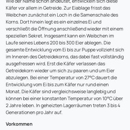
Wie der Name schon andeutet, entwickeln sich diese
Käfer vor allem in Getreide. Zur Eiablage frisst das
Weibchen zunächst ein Loch in die Samenschale des
Korns. Dort hinein legt es ein einzelnes Ei und
verschließt die Öffnung anschließend wieder mit einem
speziellen Sekret. Insgesamt kann ein Weibchen im
Laufe seines Lebens 200 bis 300 Eier ablegen. Die
gesamte Entwicklung vom Ei bis zur Puppe vollzieht sich
im Inneren des Getreidekorns, das dabei fast vollständig
ausgefressen wird. Erst die Käfer verlassen das
Getreidekorn wieder um sich zu paaren und um Eier
abzulegen. Bei einer Temperatur von 27°C dauert die
Entwicklung vom Ei bis zum Käfer nur rund einen
Monat. Die Käfer sind vergleichsweise langlebig und
können bei einer konstanten Temperatur von 10°C über
2 Jahre leben. In geheizten Lagerräumen treten 3 bis 4
Generationen pro Jahr auf.
Vorkommen