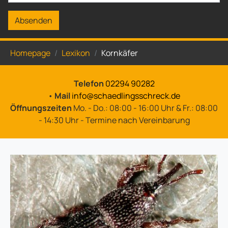
Absenden
Sie sind hier:
Homepage
Lexikon
Kornkäfer
Telefon
02294 90282
•
Mail
info@schaedlingsschreck.de
Öffnungszeiten
Mo. - Do.: 08:00 - 16:00 Uhr & Fr.: 08:00
- 14:30 Uhr - Termine nach Vereinbarung