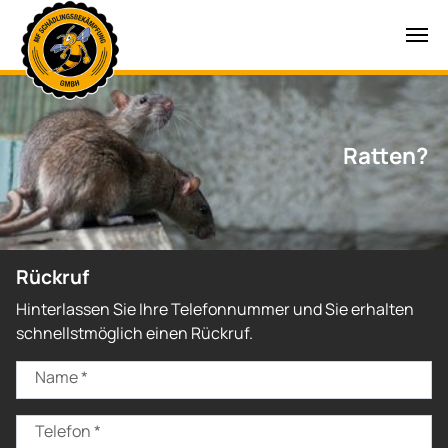
Zum Hauptinhalt springen
Wespen?
Ratten?
Rückruf
Hinterlassen Sie Ihre Telefonnummer und Sie erhalten
schnellstmöglich einen Rückruf.
Name
*
Telefon
*