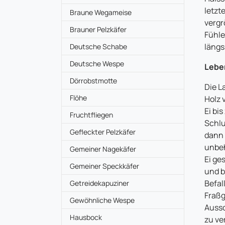
letzt
Braune Wegameise
vergr
Brauner Pelzkäfer
Fühle
längs
Deutsche Schabe
Deutsche Wespe
Lebe
Dörrobstmotte
Die L
Flöhe
Holz 
Ei bi
Fruchtfliegen
Schlu
Gefleckter Pelzkäfer
dann 
unbeh
Gemeiner Nagekäfer
Ei ge
Gemeiner Speckkäfer
und b
Befal
Getreidekapuziner
Fraßg
Gewöhnliche Wespe
Aussc
Hausbock
zu ve