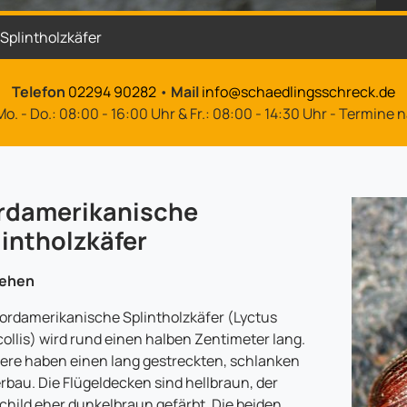
Splintholzkäfer
Telefon
02294 90282
•
Mail
info@schaedlingsschreck.de
o. - Do.: 08:00 - 16:00 Uhr & Fr.: 08:00 - 14:30 Uhr - Termine
rdamerikanische
intholzkäfer
ehen
ordamerikanische Splintholzkäfer (Lyctus
collis) wird rund einen halben Zentimeter lang.
iere haben einen lang gestreckten, schlanken
rbau. Die Flügeldecken sind hellbraun, der
child eher dunkelbraun gefärbt. Die beiden