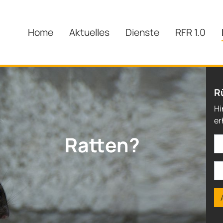
Home
Aktuelles
Dienste
RFR 1.0
R
Hi
er
Wespen?
Ratten?