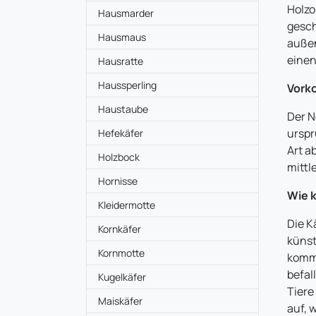
Holzo
Hausmarder
gesch
Hausmaus
außen
einen
Hausratte
Haussperling
Vork
Haustaube
Der N
urspr
Hefekäfer
Art a
Holzbock
mittl
Hornisse
Wie k
Kleidermotte
Die K
Kornkäfer
künst
Kornmotte
komme
befal
Kugelkäfer
Tiere 
Maiskäfer
auf, 