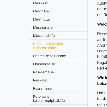
Ausfl
Maulwurf
das m
Mehlmilbe
der R
Mehlmotte
Welc
Messingkäfer
Diese
Museumskäfer
als 5
Nordamerikanische
Ahorn
(current)
Splintholzkäfer
Larve
Orientalische Schabe
befal
Regel
Pharaoameise
Parke
Rasenameise
Wie 
Reiskäfer
bekä
Rossameise
Um H
Rotbrauner
Konta
Leistenkopfplattkäfer
dem H