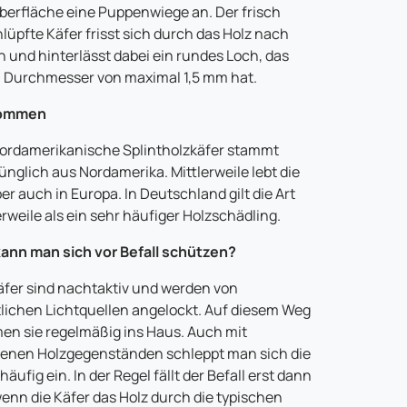
berfläche eine Puppenwiege an. Der frisch
lüpfte Käfer frisst sich durch das Holz nach
 und hinterlässt dabei ein rundes Loch, das
 Durchmesser von maximal 1,5 mm hat.
ommen
ordamerikanische Splintholzkäfer stammt
ünglich aus Nordamerika. Mittlerweile lebt die
ber auch in Europa. In Deutschland gilt die Art
erweile als ein sehr häufiger Holzschädling.
ann man sich vor Befall schützen?
äfer sind nachtaktiv und werden von
lichen Lichtquellen angelockt. Auf diesem Weg
n sie regelmäßig ins Haus. Auch mit
lenen Holzgegenständen schleppt man sich die
häufig ein. In der Regel fällt der Befall erst dann
wenn die Käfer das Holz durch die typischen