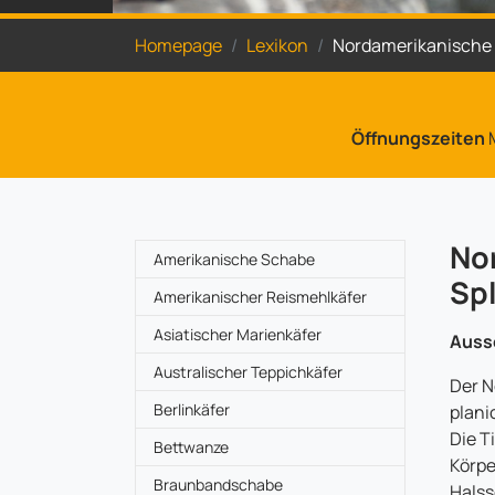
Sie sind hier:
Homepage
Lexikon
Nordamerikanische 
Öffnungszeiten
M
No
Amerikanische Schabe
Spl
Amerikanischer Reismehlkäfer
Asiatischer Marienkäfer
Auss
Australischer Teppichkäfer
Der N
Berlinkäfer
plani
Die T
Bettwanze
Körpe
Braunbandschabe
Halss