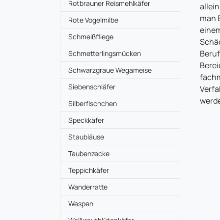
Rotbrauner Reismehlkäfer
allei
man 
Rote Vogelmilbe
eine
Schmeißfliege
Schä
Beruf
Schmetterlingsmücken
Berei
Schwarzgraue Wegameise
fachm
Siebenschläfer
Verfa
werde
Silberfischchen
Speckkäfer
Staubläuse
Taubenzecke
Teppichkäfer
Wanderratte
Wespen