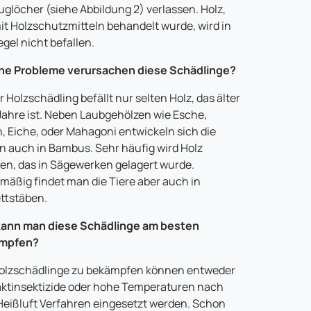
uglöcher (siehe Abbildung 2) verlassen. Holz,
it Holzschutzmitteln behandelt wurde, wird in
egel nicht befallen.
he Probleme verursachen diese Schädlinge?
r Holzschädling befällt nur selten Holz, das älter
 Jahre ist. Neben Laubgehölzen wie Esche,
, Eiche, oder Mahagoni entwickeln sich die
n auch in Bambus. Sehr häufig wird Holz
len, das in Sägewerken gelagert wurde.
mäßig findet man die Tiere aber auch in
ttstäben.
kann man diese Schädlinge am besten
mpfen?
olzschädlinge zu bekämpfen können entweder
ktinsektizide oder hohe Temperaturen nach
eißluft Verfahren eingesetzt werden. Schon