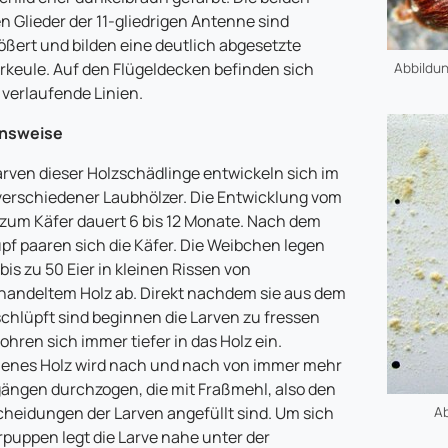
en Glieder der 11-gliedrigen Antenne sind
ößert und bilden eine deutlich abgesetzte
rkeule. Auf den Flügeldecken befinden sich
Abbildun
 verlaufende Linien.
nsweise
arven dieser Holzschädlinge entwickeln sich im
verschiedener Laubhölzer. Die Entwicklung vom
s zum Käfer dauert 6 bis 12 Monate. Nach dem
pf paaren sich die Käfer. Die Weibchen legen
bis zu 50 Eier in kleinen Rissen von
andeltem Holz ab. Direkt nachdem sie aus dem
schlüpft sind beginnen die Larven zu fressen
ohren sich immer tiefer in das Holz ein.
lenes Holz wird nach und nach von immer mehr
ängen durchzogen, die mit Fraßmehl, also den
heidungen der Larven angefüllt sind. Um sich
Ab
rpuppen legt die Larve nahe unter der