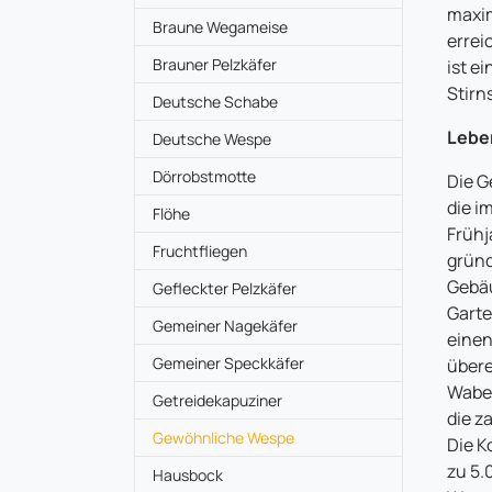
maxim
Braune Wegameise
errei
Brauner Pelzkäfer
ist e
Stirn
Deutsche Schabe
Lebe
Deutsche Wespe
Dörrobstmotte
Die G
die i
Flöhe
Frühj
Fruchtfliegen
gründ
Gebäu
Gefleckter Pelzkäfer
Garte
Gemeiner Nagekäfer
einen
Gemeiner Speckkäfer
übere
Waben
Getreidekapuziner
die z
(current)
Gewöhnliche Wespe
Die K
zu 5.
Hausbock