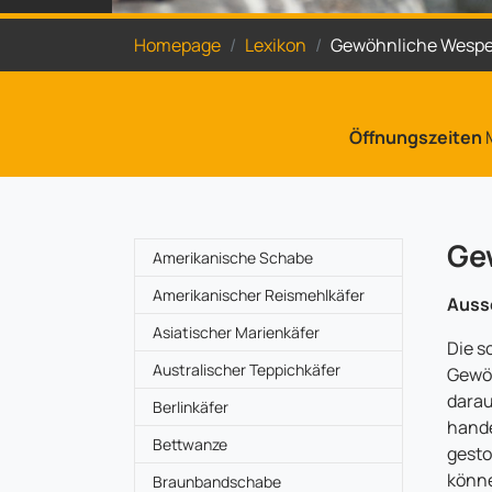
Sie sind hier:
Homepage
Lexikon
Gewöhnliche Wesp
Öffnungszeiten
M
Ge
Amerikanische Schabe
Amerikanischer Reismehlkäfer
Auss
Asiatischer Marienkäfer
Die s
Australischer Teppichkäfer
Gewöh
darau
Berlinkäfer
hande
Bettwanze
gesto
könn
Braunbandschabe