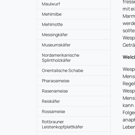
fress
Maulwurf
mit e
Mehlmilbe
Marme
werde
Mehlmotte
sollt
Messingkäfer
Wespe
Geträ
Museumskäfer
Nordamerikanische
Welc
Splintholzkäfer
Wespe
Orientalische Schabe
Mensc
Pharaoameise
Regel
Wespe
Rasenameise
Mensc
Reiskäfer
kann 
Rossameise
Folge
anaph
Rotbrauner
Lebe
Leistenkopfplattkäfer