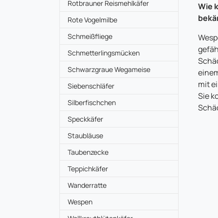
Rotbrauner Reismehlkäfer
Wie 
bekä
Rote Vogelmilbe
Schmeißfliege
Wespe
gefäh
Schmetterlingsmücken
Schä
Schwarzgraue Wegameise
einem
mit e
Siebenschläfer
Sie k
Silberfischchen
Schäd
Speckkäfer
Staubläuse
Taubenzecke
Teppichkäfer
Wanderratte
Wespen