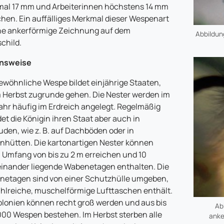
al 17 mm und Arbeiterinnen höchstens 14 mm
chen. Ein auffälliges Merkmal dieser Wespenart
ine ankerförmige Zeichnung auf dem
Abbildung
schild.
nsweise
ewöhnliche Wespe bildet einjährige Staaten,
m Herbst zugrunde gehen. Die Nester werden im
ahr häufig im Erdreich angelegt. Regelmäßig
et die Königin ihren Staat aber auch in
den, wie z. B. auf Dachböden oder in
nhütten. Die kartonartigen Nester können
 Umfang von bis zu 2 m erreichen und 10
inander liegende Wabenetagen enthalten. Die
etagen sind von einer Schutzhülle umgeben,
ahlreiche, muschelförmige Lufttaschen enthält.
olonien können recht groß werden und aus bis
Ab
000 Wespen bestehen. Im Herbst sterben alle
anke