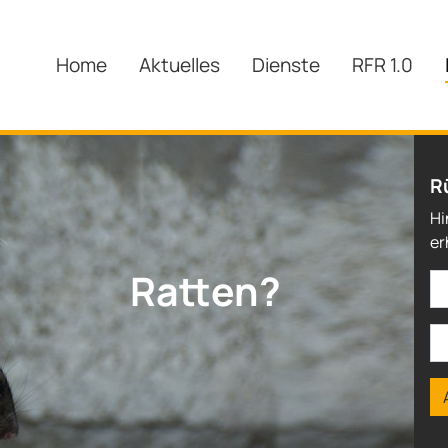
Home
Aktuelles
Dienste
RFR 1.0
R
Hi
er
Wespen?
Ratten?