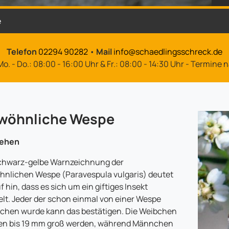
e
Telefon
02294 90282
•
Mail
info@schaedlingsschreck.de
o. - Do.: 08:00 - 16:00 Uhr & Fr.: 08:00 - 14:30 Uhr - Termine
wöhnliche Wespe
ehen
chwarz-gelbe Warnzeichnung der
nlichen Wespe (Paravespula vulgaris) deutet
f hin, dass es sich um ein giftiges Insekt
lt. Jeder der schon einmal von einer Wespe
chen wurde kann das bestätigen. Die Weibchen
en bis 19 mm groß werden, während Männchen