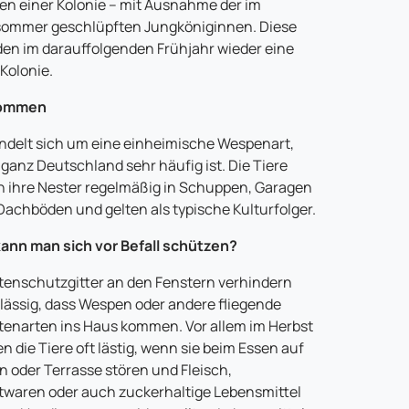
n einer Kolonie – mit Ausnahme der im
ommer geschlüpften Jungköniginnen. Diese
en im darauffolgenden Frühjahr wieder eine
Kolonie.
ommen
ndelt sich um eine einheimische Wespenart,
n ganz Deutschland sehr häufig ist. Die Tiere
 ihre Nester regelmäßig in Schuppen, Garagen
Dachböden und gelten als typische Kulturfolger.
ann man sich vor Befall schützen?
tenschutzgitter an den Fenstern verhindern
lässig, dass Wespen oder andere fliegende
tenarten ins Haus kommen. Vor allem im Herbst
n die Tiere oft lästig, wenn sie beim Essen auf
n oder Terrasse stören und Fleisch,
waren oder auch zuckerhaltige Lebensmittel