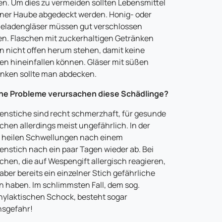
en. Um dies zu vermeiden sollten Lebensmittel
iner Haube abgedeckt werden. Honig- oder
ladengläser müssen gut verschlossen
n. Flaschen mit zuckerhaltigen Getränken
en nicht offen herum stehen, damit keine
n hineinfallen können. Gläser mit süßen
nken sollte man abdecken.
he Probleme verursachen diese Schädlinge?
nstiche sind recht schmerzhaft, für gesunde
hen allerdings meist ungefährlich. In der
 heilen Schwellungen nach einem
nstich nach ein paar Tagen wieder ab. Bei
hen, die auf Wespengift allergisch reagieren,
aber bereits ein einzelner Stich gefährliche
n haben. Im schlimmsten Fall, dem sog.
ylaktischen Schock, besteht sogar
nsgefahr!