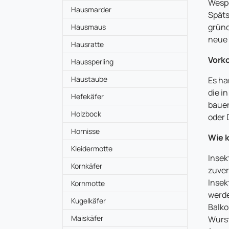
Wespe
Hausmarder
Späts
gründ
Hausmaus
neue 
Hausratte
Vork
Haussperling
Haustaube
Es ha
die i
Hefekäfer
bauen
Holzbock
oder 
Hornisse
Wie k
Kleidermotte
Insek
Kornkäfer
zuver
Insek
Kornmotte
werde
Kugelkäfer
Balko
Maiskäfer
Wurst