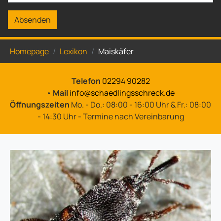
Absenden
Sie sind hier:
Homepage
Lexikon
Maiskäfer
Telefon
02294 90282
•
Mail
info@schaedlingsschreck.de
Öffnungszeiten
Mo. - Do.: 08:00 - 16:00 Uhr & Fr.: 08:00
- 14:30 Uhr - Termine nach Vereinbarung