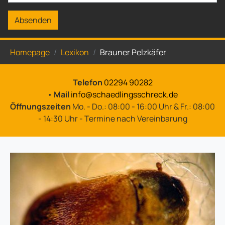
Absenden
Sie sind hier:
Homepage
Lexikon
Brauner Pelzkäfer
Telefon
02294 90282
•
Mail
info@schaedlingsschreck.de
Öffnungszeiten
Mo. - Do.: 08:00 - 16:00 Uhr & Fr.: 08:00
- 14:30 Uhr - Termine nach Vereinbarung