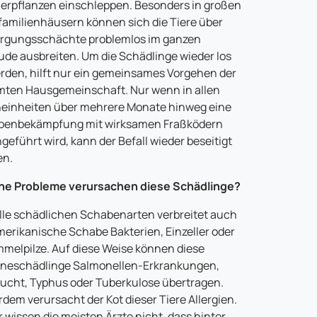
rpflanzen einschleppen. Besonders in großen
amilienhäusern können sich die Tiere über
rgungsschächte problemlos im ganzen
de ausbreiten. Um die Schädlinge wieder los
rden, hilft nur ein gemeinsames Vorgehen der
ten Hausgemeinschaft. Nur wenn in allen
inheiten über mehrere Monate hinweg eine
benbekämpfung mit wirksamen Fraßködern
geführt wird, kann der Befall wieder beseitigt
en.
he Probleme verursachen diese Schädlinge?
lle schädlichen Schabenarten verbreitet auch
merikanische Schabe Bakterien, Einzeller oder
melpilze. Auf diese Weise können diese
neschädlinge Salmonellen-Erkrankungen,
ucht, Typhus oder Tuberkulose übertragen.
dem verursacht der Kot dieser Tiere Allergien.
r wissen die meisten Ärzte nicht, dass hinter