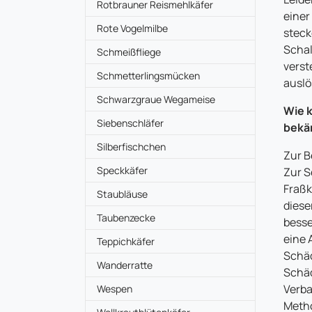
Rotbrauner Reismehlkäfer
einer
Rote Vogelmilbe
steck
Schal
Schmeißfliege
verst
Schmetterlingsmücken
auslö
Schwarzgraue Wegameise
Wie 
Siebenschläfer
bekä
Silberfischchen
Zur B
Speckkäfer
Zur S
Fraßk
Staubläuse
diese
Taubenzecke
besse
eine 
Teppichkäfer
Schäd
Wanderratte
Schä
Verba
Wespen
Metho