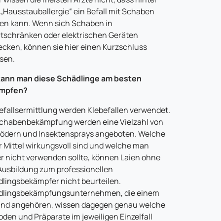
 „Hausstauballergie“ ein Befall mit Schaben
en kann. Wenn sich Schaben in
tschränken oder elektrischen Geräten
ecken, können sie hier einen Kurzschluss
sen.
kann man diese Schädlinge am besten
mpfen?
efallsermittlung werden Klebefallen verwendet.
chabenbekämpfung werden eine Vielzahl von
ödern und Insektensprays angeboten. Welche
r Mittel wirkungsvoll sind und welche man
r nicht verwenden sollte, können Laien ohne
Ausbildung zum professionellen
lingsbekämpfer nicht beurteilen.
dlingsbekämpfungsunternehmen, die einem
nd angehören, wissen dagegen genau welche
den und Präparate im jeweiligen Einzelfall