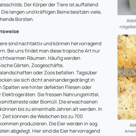
alsschilds. Der Körper der Tiere ist auffallend
. Die langen und kräftigen Beine besitzen viele,
hende Borsten.
Abbi
rotgelbe
nsweise
iere sind nachtaktiv und können hervorragend
ern. Bei uns findet man diese tropische Art nur
euchtwarmen Räumen. Häufig werden
ische Gärten, Zoogeschäfte,
landschaften oder Zoos befallen. Tagsüber
ecken sie sich dicht aneinandergedrängt in
 Spalten wie hinter defekten Fliesen oder
r Elektrogeräten. Sie fressen Nahrungsmittel,
smittelreste oder Biomüll. Die erwachsenen
 können bis zu eineinhalb Jahren alt werden. In
r Zeit können die Weibchen bis zu 700
ommen produzieren. Die Eier werden in sog.
Abb
eten abgelegt. Hier sind die Eier hervorragend
Ameri