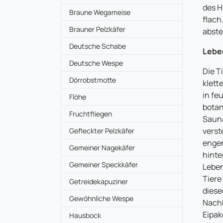
des H
Braune Wegameise
flach
Brauner Pelzkäfer
abste
Deutsche Schabe
Lebe
Deutsche Wespe
Die T
Dörrobstmotte
klett
in f
Flöhe
botan
Fruchtfliegen
Sauna
verst
Gefleckter Pelzkäfer
engen
Gemeiner Nagekäfer
hinte
Gemeiner Speckkäfer
Leben
Tiere
Getreidekapuziner
diese
Gewöhnliche Wespe
Nachk
Eipak
Hausbock