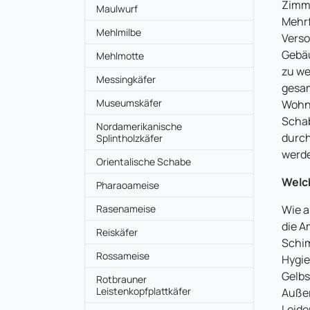
Zimme
Maulwurf
Mehrf
Mehlmilbe
Verso
Gebäu
Mehlmotte
zu we
Messingkäfer
gesam
Museumskäfer
Wohne
Scha
Nordamerikanische
durch
Splintholzkäfer
werd
Orientalische Schabe
Welc
Pharaoameise
Rasenameise
Wie a
die A
Reiskäfer
Schim
Rossameise
Hygie
Gelbs
Rotbrauner
Leistenkopfplattkäfer
Außer
Leide