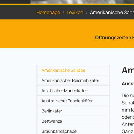
Sie sind hier:
Homepage
Lexikon
Amerikanische Sch
Öffnungszeiten
M
Am
(current)
Amerikanische Schabe
Amerikanischer Reismehlkäfer
Auss
Asiatischer Marienkäfer
Die h
Australischer Teppichkäfer
Schab
mm Kö
Berlinkäfer
oder 
Bettwanze
Anten
Ganz 
Braunbandschabe