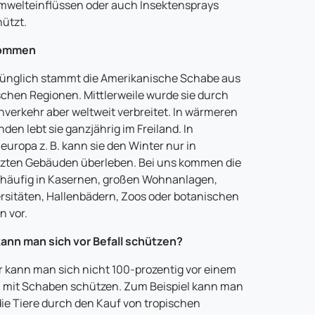
mwelteinflüssen oder auch Insektensprays
ützt.
ommen
ünglich stammt die Amerikanische Schabe aus
schen Regionen. Mittlerweile wurde sie durch
verkehr aber weltweit verbreitet. In wärmeren
den lebt sie ganzjährig im Freiland. In
leuropa z. B. kann sie den Winter nur in
zten Gebäuden überleben. Bei uns kommen die
 häufig in Kasernen, großen Wohnanlagen,
rsitäten, Hallenbädern, Zoos oder botanischen
n vor.
ann man sich vor Befall schützen?
r kann man sich nicht 100-prozentig vor einem
l mit Schaben schützen. Zum Beispiel kann man
die Tiere durch den Kauf von tropischen