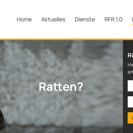
Home
Aktuelles
Dienste
RFR 1.0
R
Hi
er
Wespen?
Ratten?