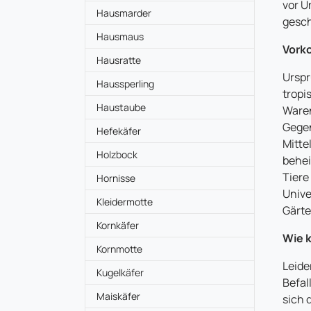
vor U
Hausmarder
gesch
Hausmaus
Vork
Hausratte
Urspr
Haussperling
tropi
Haustaube
Waren
Gegen
Hefekäfer
Mitte
Holzbock
behei
Tiere
Hornisse
Unive
Kleidermotte
Gärte
Kornkäfer
Wie k
Kornmotte
Leide
Kugelkäfer
Befal
Maiskäfer
sich 