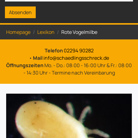
Absenden
Sie sind hier:
Homepage
Lexikon
Rote Vogelmilbe
Telefon
02294 90282
•
Mail
info@schaedlingsschreck.de
Öffnungszeiten
Mo. - Do.: 08:00 - 16:00 Uhr & Fr.: 08:00
- 14:30 Uhr - Termine nach Vereinbarung