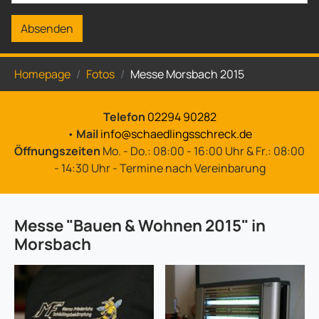
Absenden
Sie sind hier:
Homepage
Fotos
Messe Morsbach 2015
Telefon
02294 90282
•
Mail
info@schaedlingsschreck.de
Öffnungszeiten
Mo. - Do.: 08:00 - 16:00 Uhr & Fr.: 08:00
- 14:30 Uhr - Termine nach Vereinbarung
Messe "Bauen & Wohnen 2015" in
Morsbach