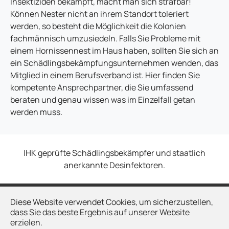
Insektiziden bekämpft, macht man sich strafbar!
Können Nester nicht an ihrem Standort toleriert
werden, so besteht die Möglichkeit die Kolonien
fachmännisch umzusiedeln. Falls Sie Probleme mit
einem Hornissennest im Haus haben, sollten Sie sich an
ein Schädlingsbekämpfungsunternehmen wenden, das
Mitglied in einem Berufsverband ist. Hier finden Sie
kompetente Ansprechpartner, die Sie umfassend
beraten und genau wissen was im Einzelfall getan
werden muss.
IHK geprüfte Schädlingsbekämpfer und staatlich
anerkannte Desinfektoren.
Diese Website verwendet Cookies, um sicherzustellen,
Kontakt
dass Sie das beste Ergebnis auf unserer Website
Impressum
erzielen.
Datenschutz