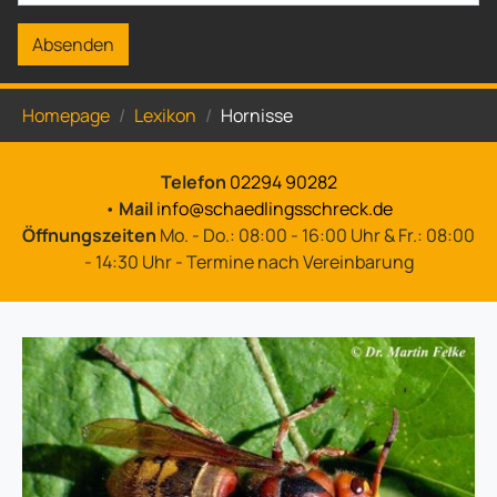
Absenden
Sie sind hier:
Homepage
Lexikon
Hornisse
Telefon
02294 90282
•
Mail
info@schaedlingsschreck.de
Öffnungszeiten
Mo. - Do.: 08:00 - 16:00 Uhr & Fr.: 08:00
- 14:30 Uhr - Termine nach Vereinbarung