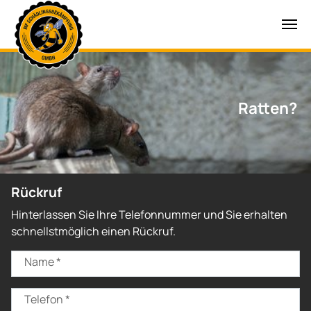
Zum Hauptinhalt springen
Wespen?
Ratten?
Rückruf
Hinterlassen Sie Ihre Telefonnummer und Sie erhalten
schnellstmöglich einen Rückruf.
Name
*
Telefon
*