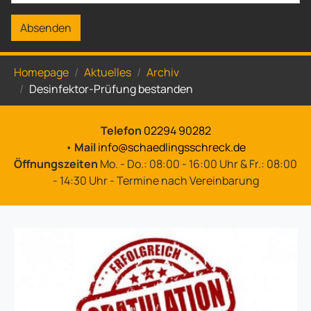
Absenden
Sie sind hier:
Homepage
Aktuelles
Archiv
Desinfektor-Prüfung bestanden
Telefon
02294 90282
•
Mail
info@schaedlingsschreck.de
Öffnungszeiten
Mo. - Do.: 08:00 - 16:00 Uhr & Fr.: 08:00
- 14:30 Uhr - Termine nach Vereinbarung