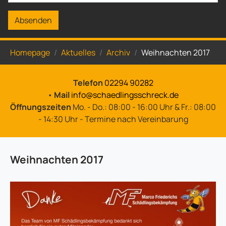
Absenden
Sie sind hier:
Homepage
Aktuelles
Archiv
Weihnachten 2017
Telefon
02294 90282
•
Mail
info@schaedlingsschreck.de
Öffnungszeiten
Mo. - Do.: 08:00 - 16:00 Uhr & Fr.: 08:00
- 14:30 Uhr - Termine nach Vereinbarung
Weihnachten 2017