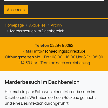
Absenden
Sie sind hier:
Homepage
Aktuelles
Archiv
Marderbesuch im Dachbereich
Telefon
02294 90282
•
Mail
info@schaedlingsschreck.de
Öffnungszeiten
Mo. - Do.: 08:00 - 16:00 Uhr & Fr.: 08:00
- 14:30 Uhr - Termine nach Vereinbarung
Marderbesuch im Dachbereich
Hier mal ein paar Fotos von einem Marderbesuch im
Dachbereich. Wir haben dort den Rückbau gemacht
und eine Desinfektion durchgeführt.