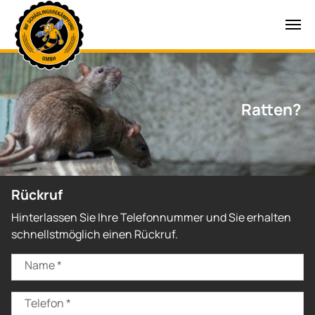
Zum Hauptinhalt springen
Wespen?
Ratten?
Rückruf
Hinterlassen Sie Ihre Telefonnummer und Sie erhalten
schnellstmöglich einen Rückruf.
Name
*
Telefon
*