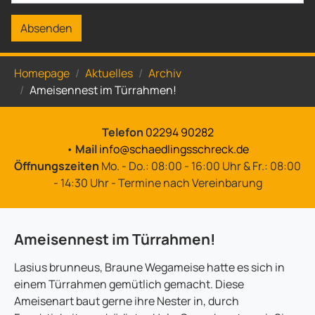
Absenden
Sie sind hier:
Homepage
Aktuelles
Archiv
Ameisennest im Türrahmen!
Telefon
02294 90282
•
Mail
info@schaedlingsschreck.de
Öffnungszeiten
Mo. - Do.: 08:00 - 16:00 Uhr & Fr.: 08:00
- 14:30 Uhr - Termine nach Vereinbarung
Ameisennest im Türrahmen!
Lasius brunneus, Braune Wegameise hatte es sich in
einem Türrahmen gemütlich gemacht. Diese
Ameisenart baut gerne ihre Nester in, durch