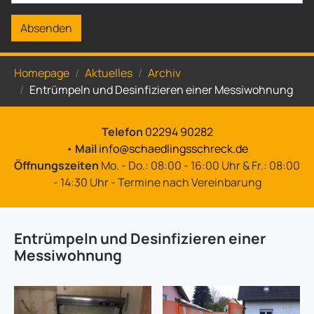
Absenden
Sie sind hier:
Homepage
Aktuelles
Archiv
Entrümpeln und Desinfizieren einer Messiwohnung
Telefon
02294 90282
•
Mail
info@schaedlingsschreck.de
Öffnungszeiten
Mo. - Do.: 08:00 - 16:00 Uhr & Fr.: 08:00
- 14:30 Uhr - Termine nach Vereinbarung
Entrümpeln und Desinfizieren einer
Messiwohnung